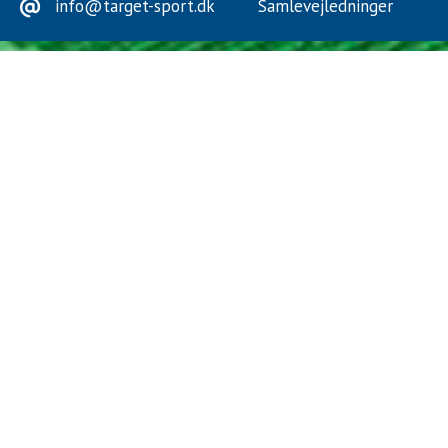
info@target-sport.dk
Samlevejledninger