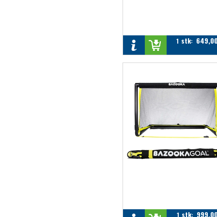
stk
649,0
1
:
stk
999,0
1
: