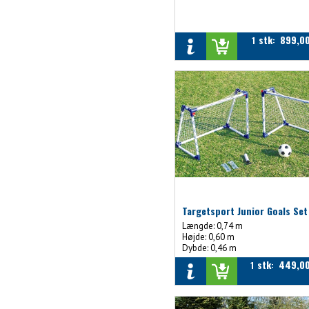
stk
899,0
1
:
Targetsport Junior Goals Set
Længde: 0,74 m
Højde: 0,60 m
Dybde: 0,46 m
stk
449,0
1
: