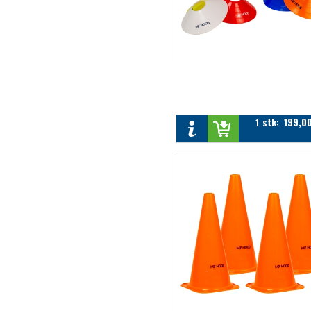
stk
199,0
1
: