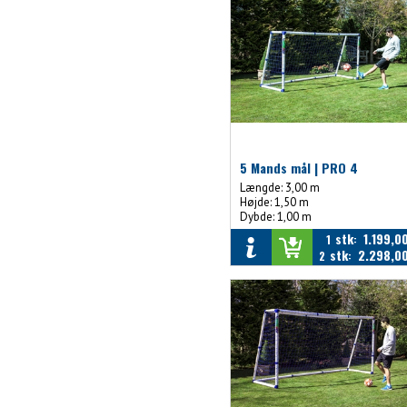
5 Mands mål | PRO 4
Længde: 3,00 m
Højde: 1,50 m
Dybde: 1,00 m
stk
1.199,0
1
:
stk
2.298,0
2
: