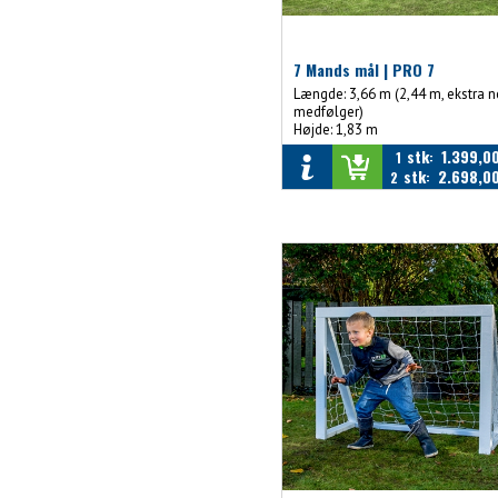
7 Mands mål | PRO 7
Længde: 3,66 m (2,44 m, ekstra n
medfølger)
Højde: 1,83 m
Dybde: 1,00 m
stk
1.399,0
1
:
stk
2.698,0
2
: