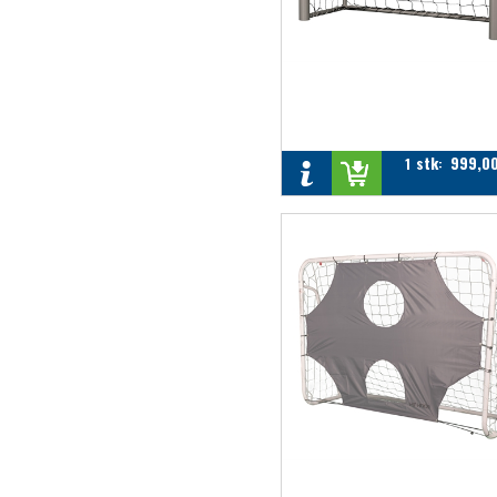
stk
999,0
1
: