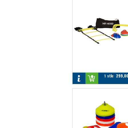
stk
299,0
1
: