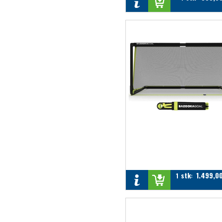
stk
1.499,0
1
: