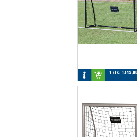
stk
1.149,0
1
: