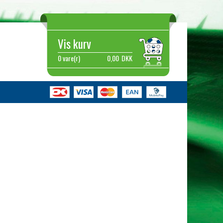
Vis kurv
0 vare(r)
0,00
DKK