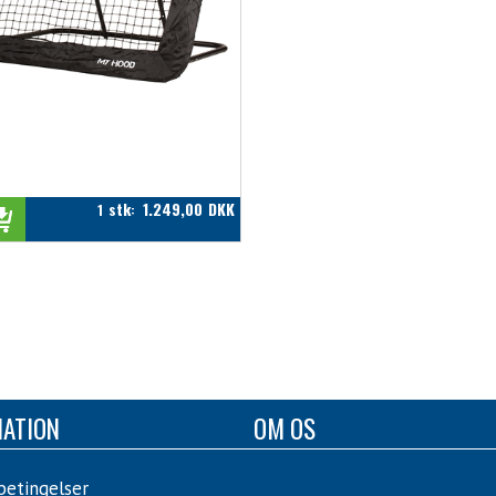
stk
1.249,00
DKK
1
:
MATION
OM OS
betingelser