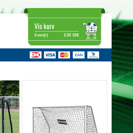
Vis kurv
0 vare(r)
0,00
DKK