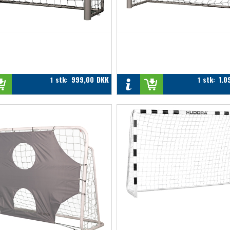
stk
999,00
DKK
stk
1.0
1
:
1
: