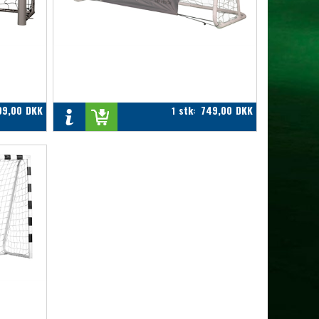
99,00
DKK
stk
749,00
DKK
1
: