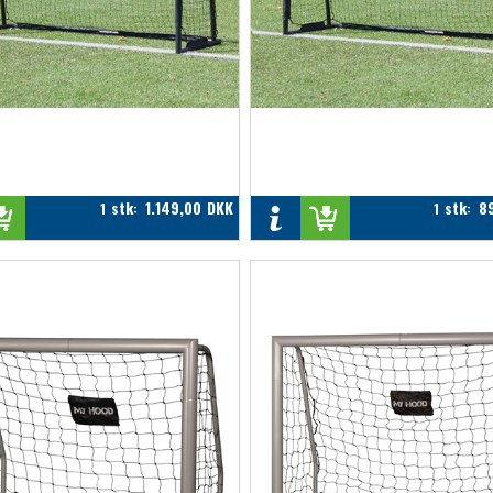
stk
1.149,00
DKK
stk
8
1
:
1
: