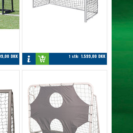
99,00
DKK
stk
1.599,00
DKK
1
: